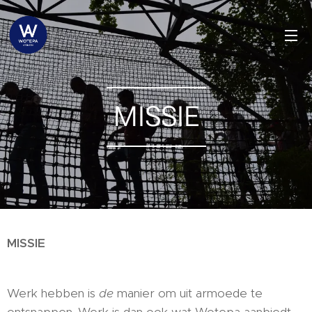
MISSIE
MISSIE
Werk hebben is
de
manier om uit armoede te