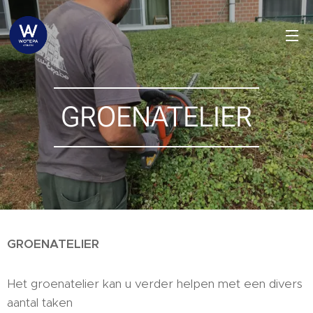
GROENATELIER
GROENATELIER
Het groenatelier kan u verder helpen met een divers
aantal taken