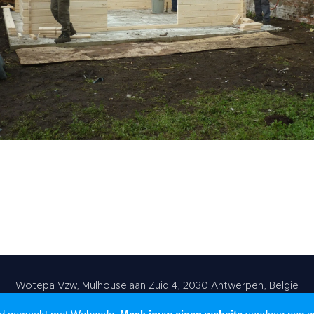
Wotepa Vzw, Mulhouselaan Zuid 4, 2030 Antwerpen, België
Mogelijk gemaakt door
Webnode