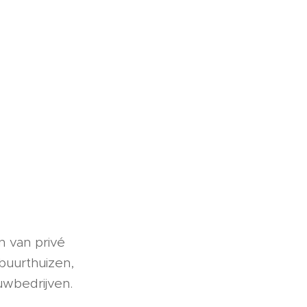
n van privé
buurthuizen,
wbedrijven.